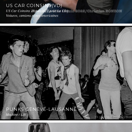
US CAR COINSINS(VD)
US Car Coinsins 18 juin 2022 pour La Côte.
Voitures, camions,motos americaines
PUNKS GENÈVE-LAUSANNE
Machine / Life