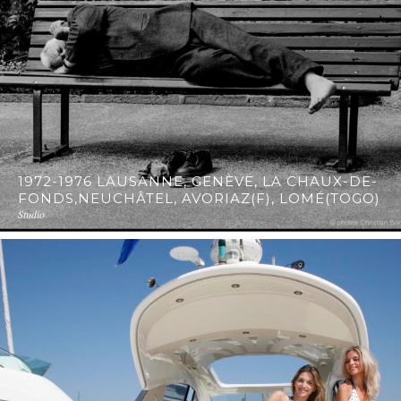
1972-1976 LAUSANNE, GENÈVE, LA CHAUX-DE-
FONDS,NEUCHÂTEL, AVORIAZ(F), LOMÉ(TOGO)
Studio